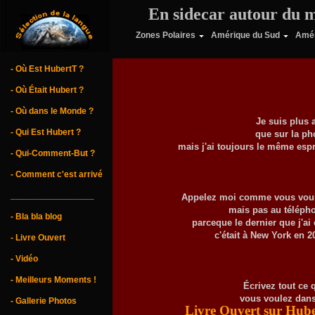
En sidecar autour du 
Zones Polaires
Amérique du Sud
Amér
- Où Est HubertT ?
- Où Était Hubert ?
- Où dans le Monde ?
Je suis plus 
- Qui Est Hubert ?
que sur la ph
mais j'ai toujours le même espri
- Qui-Comment-But ?
- Comment c'est arrivé
_________________
Appelez moi comme vous vou
mais pas au téléph
- Bla bla blog
parceque le dernier que j'ai 
c'était à New York en 2
- Livre Ouvert
- Vidéo
- Meilleurs Moments !
Écrivez tout ce 
vous voulez dans
- Gallerie Photos
Livre Ouvert sur Hube