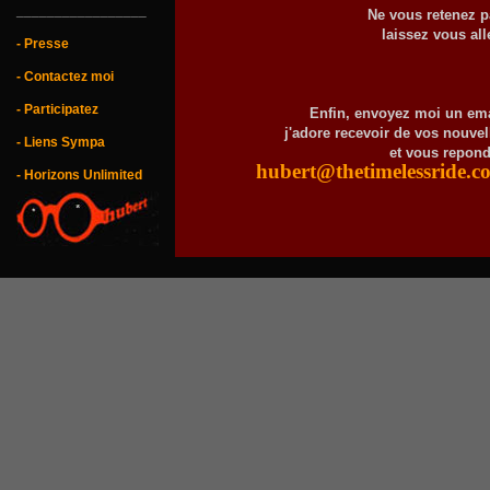
_________________
Ne vous retenez p
laissez vous alle
- Presse
- Contactez moi
- Participatez
Enfin, envoyez moi un ema
j'adore recevoir de vos nouvel
- Liens Sympa
et vous repond
hubert@thetimelessride.c
- Horizons Unlimited