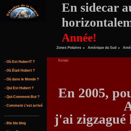
En sidecar 
horizontalem
Année!
Zones Polaires
Amérique du Sud
Amér
Europe
- Où Est HubertT ?
- Où Était Hubert ?
- Où dans le Monde ?
En 2005, pou
- Qui Est Hubert ?
- Qui-Comment-But ?
A
- Comment c'est arrivé
j'ai zigzagué
_________________
- Bla bla blog