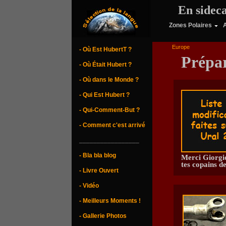
En sidec
Zones Polaires
        Europe
- Où Est HubertT ?
Prépar
- Où Était Hubert ?
- Où dans le Monde ?
- Qui Est Hubert ?
- Qui-Comment-But ?
- Comment c'est arrivé
_________________
- Bla bla blog
Merci Giorgi
tes copains d
- Livre Ouvert
- Vidéo
- Meilleurs Moments !
- Gallerie Photos