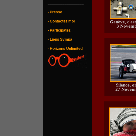
_________________
- Presse
- Contactez moi
Genève, c'est
3 Novemb
- Participatez
- Liens Sympa
- Horizons Unlimited
Silence, o
27 Novemb