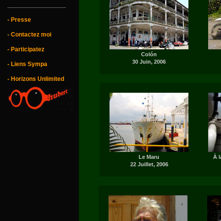
_________________
- Presse
- Contactez moi
- Participatez
Colón
30 Juin, 2006
- Liens Sympa
- Horizons Unlimited
Le Maru
À l
22 Juillet, 2006