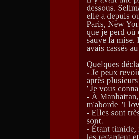
dessous. Selima
elle a depuis o
Paris, New Yor
que je perd où
sauve la mise. 
avais cassés a
Quelques déclar
- Je peux revoi
après plusieurs
"Je vous connai
- À Manhattan, 
m'aborde "I lov
- Elles sont trè
sont.
- Étant timide,
les regardent e