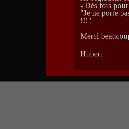
- Dés fois pour 
"Je ne porte pa
!!!"
Merci beaucou
Hubert