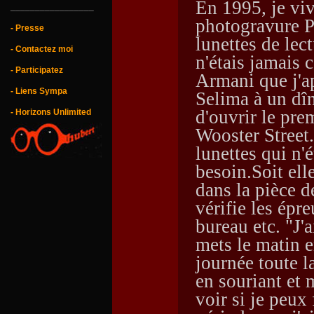
En 1995, je vi
_________________
photogravure P
- Presse
lunettes de lec
- Contactez moi
n'étais jamais 
- Participatez
Armani que j'ap
- Liens Sympa
Selima à un dîn
d'ouvrir le pr
- Horizons Unlimited
Wooster Street.
lunettes qui n'
besoin.Soit ell
dans la pièce d
vérifie les épr
bureau etc. "J'
mets le matin e
journée toute l
en souriant et 
voir si je peux 