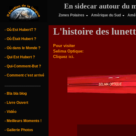
En sidecar autour du 
Zones Polaires
Amérique du Sud
Amér
L'histoire des lunett
- Où Est HubertT ?
- Où Était Hubert ?
Pour visiter
- Où dans le Monde ?
Selima Optique:
Cliquez ici.
- Qui Est Hubert ?
- Qui-Comment-But ?
- Comment c'est arrivé
_________________
- Bla bla blog
- Livre Ouvert
- Vidéo
- Meilleurs Moments !
- Gallerie Photos