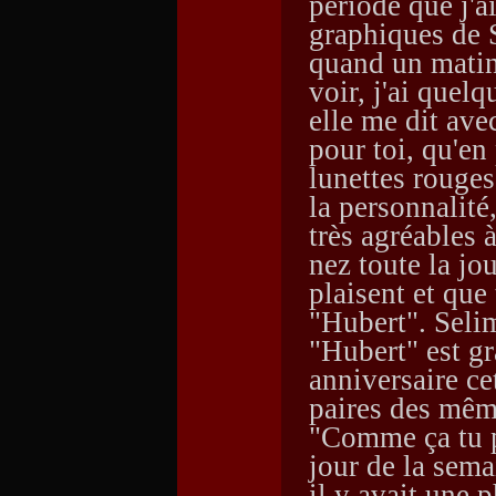
période que j'
graphiques de S
quand un matin
voir, j'ai quel
elle me dit avec
pour toi, qu'e
lunettes rouges
la personnalité
très agréables 
nez toute la jou
plaisent et que 
"Hubert". Selim
"Hubert" est gr
anniversaire ce
paires des même
"Comme ça tu p
jour de la sem
il y avait une