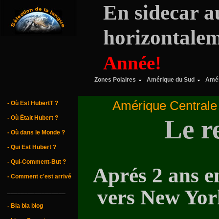
En sidecar 
horizontalem
Année!
Zones Polaires
Amérique du Sud
Amér
Amérique Centrale
- Où Est HubertT ?
- Où Était Hubert ?
Le r
- Où dans le Monde ?
- Qui Est Hubert ?
- Qui-Comment-But ?
Aprés 2 ans e
- Comment c'est arrivé
vers New York
_________________
- Bla bla blog